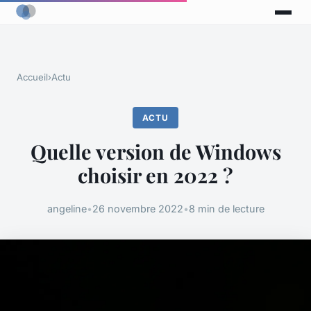
Accueil
›
Actu
ACTU
Quelle version de Windows
choisir en 2022 ?
angeline
•
26 novembre 2022
•
8 min de lecture