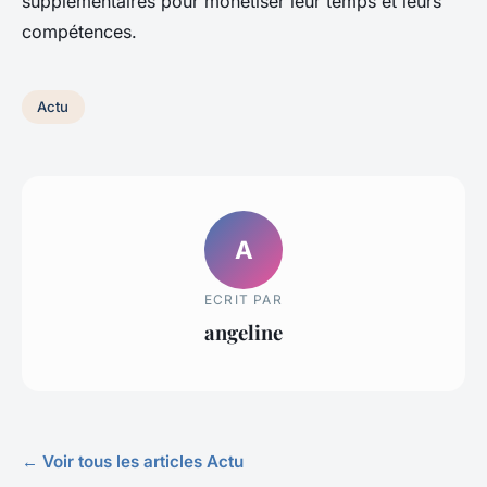
supplémentaires pour monétiser leur temps et leurs
compétences.
Actu
A
ECRIT PAR
angeline
← Voir tous les articles Actu