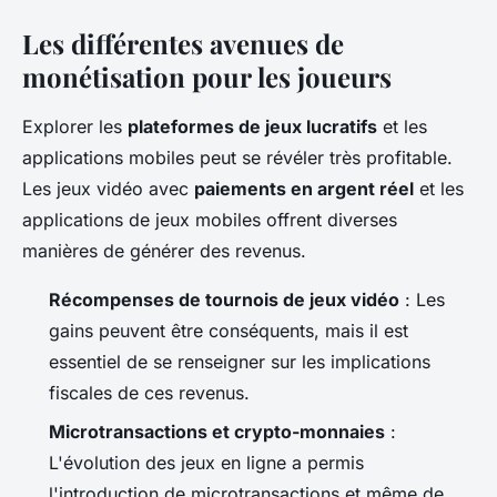
Les différentes avenues de
monétisation pour les joueurs
Explorer les
plateformes de jeux lucratifs
et les
applications mobiles peut se révéler très profitable.
Les jeux vidéo avec
paiements en argent réel
et les
applications de jeux mobiles offrent diverses
manières de générer des revenus.
Récompenses de tournois de jeux vidéo
: Les
gains peuvent être conséquents, mais il est
essentiel de se renseigner sur les implications
fiscales de ces revenus.
Microtransactions et crypto-monnaies
:
L'évolution des jeux en ligne a permis
l'introduction de microtransactions et même de