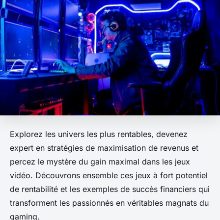
Explorez les univers les plus rentables, devenez
expert en stratégies de maximisation de revenus et
percez le mystère du gain maximal dans les jeux
vidéo. Découvrons ensemble ces jeux à fort potentiel
de rentabilité et les exemples de succès financiers qui
transforment les passionnés en véritables magnats du
gaming.