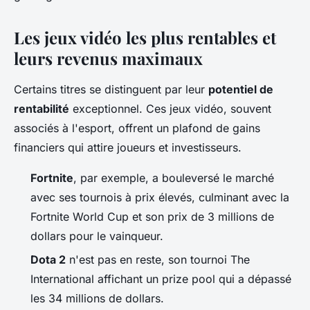
Les jeux vidéo les plus rentables et
leurs revenus maximaux
Certains titres se distinguent par leur
potentiel de
rentabilité
exceptionnel. Ces jeux vidéo, souvent
associés à l'esport, offrent un plafond de gains
financiers qui attire joueurs et investisseurs.
Fortnite
, par exemple, a bouleversé le marché
avec ses tournois à prix élevés, culminant avec la
Fortnite World Cup et son prix de 3 millions de
dollars pour le vainqueur.
Dota 2
n'est pas en reste, son tournoi The
International affichant un prize pool qui a dépassé
les 34 millions de dollars.