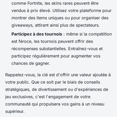
comme Fortnite, les skins rares peuvent être
vendus à prix élevé. Utilisez votre plateforme pour
montrer des items uniques ou pour organiser des
giveaways, attirant ainsi plus de spectateurs.
Participez à des tournois
: même si la compétition
est féroce, les tournois peuvent offrir des
récompenses substantielles. Entraînez-vous et
participez régulièrement pour augmenter vos
chances de gagner.
Rappelez-vous, la clé est d'offrir une valeur ajoutée à
votre public. Que ce soit par le biais de conseils
stratégiques, de divertissement ou d'expériences de
jeu exclusives, c'est l'engagement de votre
communauté qui propulsera vos gains à un niveau
supérieur.