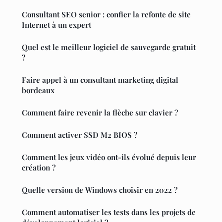
Consultant SEO senior : confier la refonte de site
Internet à un expert
Quel est le meilleur logiciel de sauvegarde gratuit
?
Faire appel à un consultant marketing digital
bordeaux
Comment faire revenir la flèche sur clavier ?
Comment activer SSD M2 BIOS ?
Comment les jeux vidéo ont-ils évolué depuis leur
création ?
Quelle version de Windows choisir en 2022 ?
Comment automatiser les tests dans les projets de